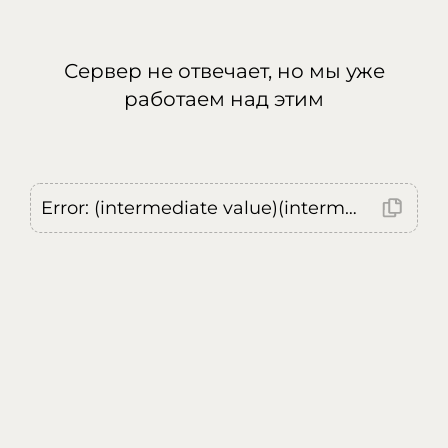
Сервер не отвечает, но мы уже
работаем над этим
Error: (intermediate value)(intermediate value)(intermediate value).replaceAll is not a function