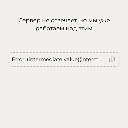
Сервер не отвечает, но мы уже
работаем над этим
Error: (intermediate value)(intermediate value)(intermediate value).replaceAll is not a function