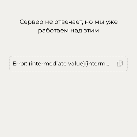
Сервер не отвечает, но мы уже
работаем над этим
Error: (intermediate value)(intermediate value)(intermediate value).replaceAll is not a function