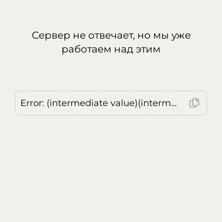
Сервер не отвечает, но мы уже
работаем над этим
Error: (intermediate value)(intermediate value)(intermediate value).replaceAll is not a function