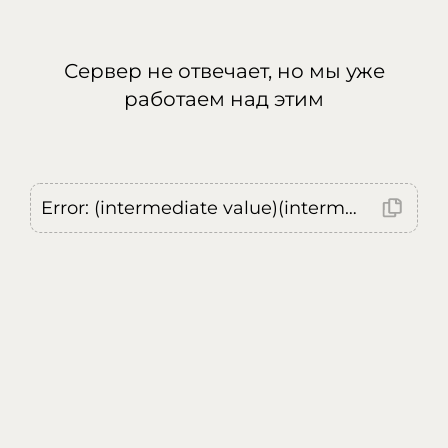
Сервер не отвечает, но мы уже
работаем над этим
Error: (intermediate value)(intermediate value)(intermediate value).replaceAll is not a function