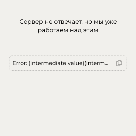
Сервер не отвечает, но мы уже
работаем над этим
Error: (intermediate value)(intermediate value)(intermediate value).replaceAll is not a function