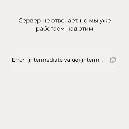
Сервер не отвечает, но мы уже
работаем над этим
Error: (intermediate value)(intermediate value)(intermediate value).replaceAll is not a function