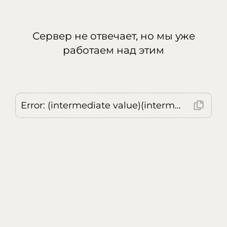
Сервер не отвечает, но мы уже
работаем над этим
Error: (intermediate value)(intermediate value)(intermediate value).replaceAll is not a function