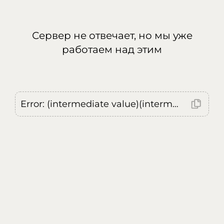
Сервер не отвечает, но мы уже
работаем над этим
Error: (intermediate value)(intermediate value)(intermediate value).replaceAll is not a function